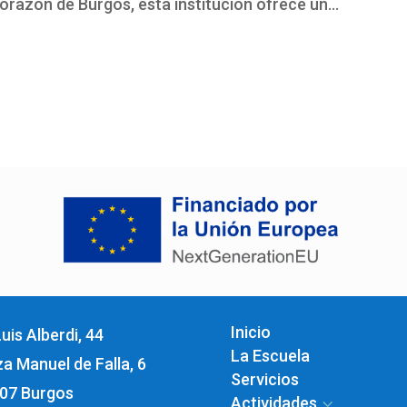
corazón de Burgos, esta institución ofrece un...
Inicio
uis Alberdi, 44
La Escuela
za Manuel de Falla, 6
Servicios
07 Burgos
Actividades
3